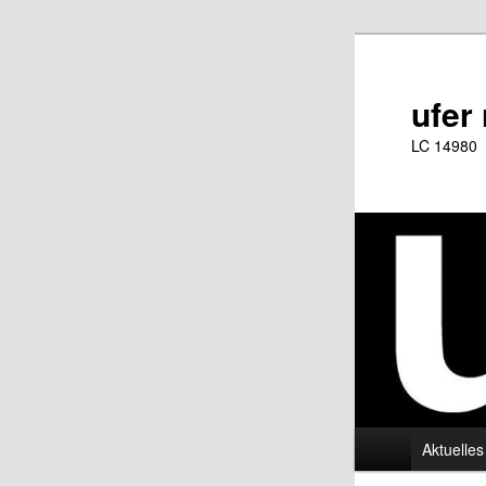
Zum
Inhalt
wechseln
ufer
LC 14980
Hauptmenü
Aktuelles