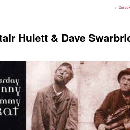
Beitrags
←
Zurüc
tair Hulett & Dave Swarbri