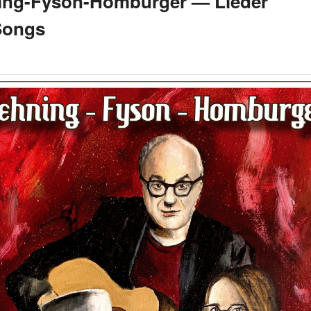
ing-Fyson-Homburger — Lieder
Songs