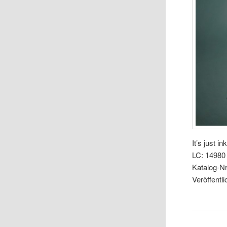
It’s just in
LC: 14980
Katalog-N
Veröffentl