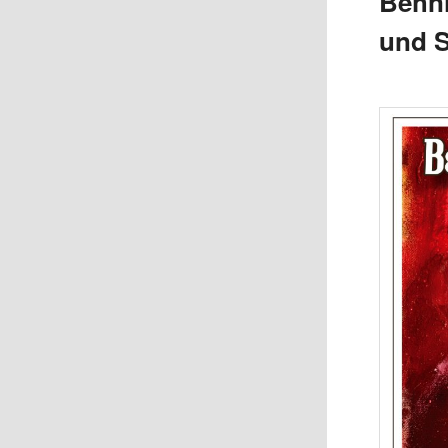
Behn
und 