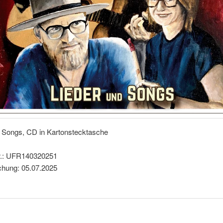
d Songs, CD in Kartonstecktasche
r.: UFR140320251
ichung: 05.07.2025